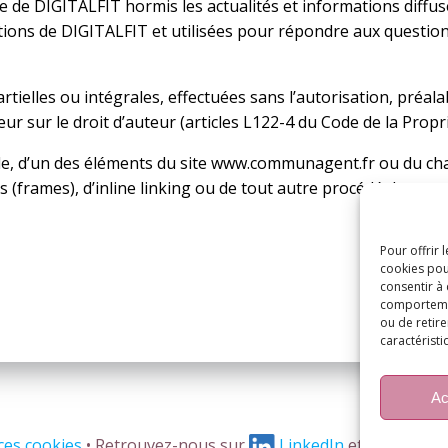
ve de DIGITALFIT hormis les actualités et informations diffusé
tions de DIGITALFIT et utilisées pour répondre aux question
ielles ou intégrales, effectuées sans l’autorisation, préalabl
r sur le droit d’auteur (articles L122-4 du Code de la Proprié
le, d’un des éléments du site www.communagent.fr ou du chat
es (frames), d’inline linking ou de tout autre procédé de natu
Pour offrir 
cookies pou
consentir à
comportement
ou de retire
caractéristi
Ac
ces cookies
• Retrouvez-nous sur
LinkedIn
et
YouT