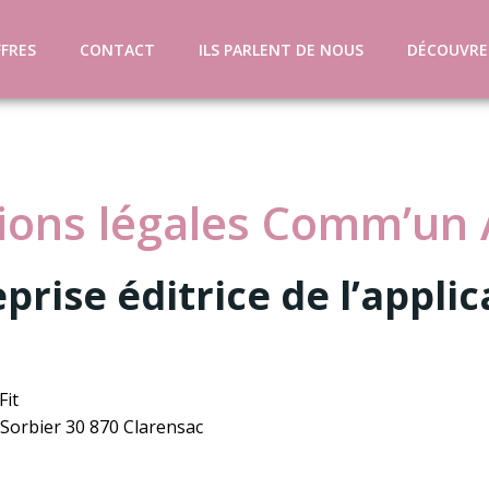
FRES
CONTACT
ILS PARLENT DE NOUS
DÉCOUVRE
ions légales Comm’un 
eprise éditrice de l’appli
Fit
Sorbier 30 870 Clarensac