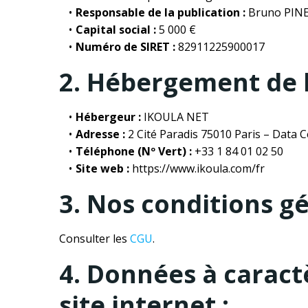
Responsable de la publication :
Bruno PIN
Capital social :
5 000 €
Numéro de SIRET :
82911225900017
2. Hébergement de l’
Hébergeur :
IKOULA NET
Adresse :
2 Cité Paradis 75010 Paris – Data C
Téléphone (Nº Vert) :
+33 1 84 01 02 50
Site web :
https://www.ikoula.com/fr
3. Nos conditions gé
Consulter les
CGU
.
4. Données à caractè
site internet :