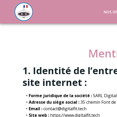
Aller
au
NOS OF
contenu
Ment
1. Identité de l’entr
site internet :
Forme juridique de la société :
SARL Digital
Adresse du siège social :
35 chemin Font de 
Email :
contact@digitalfit.tech
Site web :
https://www.digitalfit.tech